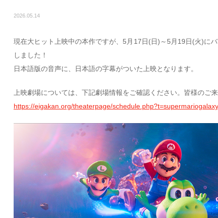
2026.05.14
現在大ヒット上映中の本作ですが、5月17日(日)～5月19日(火)
しました！
日本語版の音声に、日本語の字幕がついた上映となります。
上映劇場については、下記劇場情報をご確認ください。皆様のご来
https://eigakan.org/theaterpage/schedule.php?t=supermariogalax