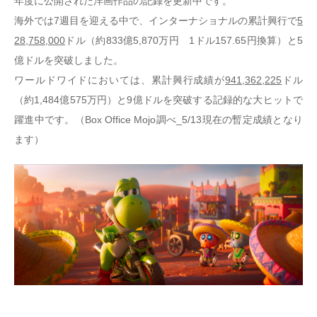
年度に公開された洋画作品の記録を更新中です。
海外では7週目を迎える中で、インターナショナルの累計興行で
5
28,758,000
ドル（約833億5,870万円 1ドル157.65円換算）と5
億ドルを突破しました。
ワールドワイドにおいては、累計興行成績が
941,362,225
ドル
（約1,484億575万円）と9億ドルを突破する記録的な大ヒットで
躍進中です。（Box Office Mojo調べ_5/13現在の暫定成績となり
ます）