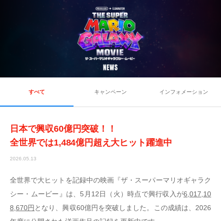
すべて
キャンペーン
インフォメーション
日本で興収60億円突破！！
全世界では1,484億円超え大ヒット躍進中
2026.05.13
全世界で大ヒットを記録中の映画『ザ・スーパーマリオギャラク
シー・ムービー』は、5月12日（火）時点で興行収入が
6,017,10
8,670円
となり、興収60億円を突破しました。この成績は、2026