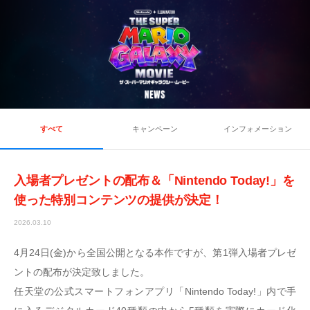
すべて
キャンペーン
インフォメーション
入場者プレゼントの配布＆「Nintendo Today!」を
使った特別コンテンツの提供が決定！
2026.03.10
4月24日(金)から全国公開となる本作ですが、第1弾入場者プレゼ
ントの配布が決定致しました。
任天堂の公式スマートフォンアプリ「Nintendo Today!」内で手